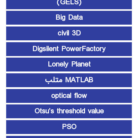
(GELS)
Big Data
civil 3D
Digsilent PowerFactory
Lonely Planet
MATLAB متلب
optical flow
Otsu’s threshold value
PSO