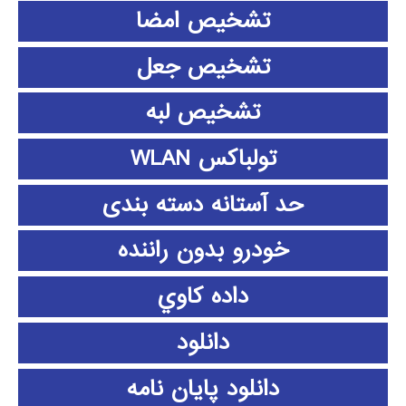
تشخیص امضا
تشخیص جعل
تشخیص لبه
تولباکس WLAN
حد آستانه دسته بندی
خودرو بدون راننده
داده كاوي
دانلود
دانلود پايان نامه