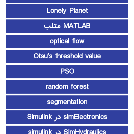
Lonely Planet
MATLAB متلب
optical flow
Otsu’s threshold value
PSO
random forest
segmentation
simElectronics در Simulink
SimHydraulics در simulink