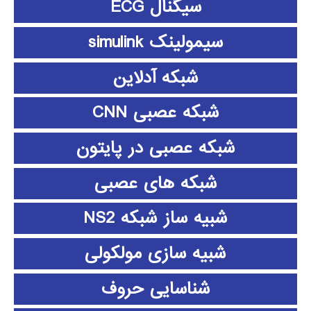
سیگنال ECG
سیمولینک simulink
شبکه آدلاین
شبکه عصبی CNN
شبکه عصبی در پایتون
شبکه های عصبی
شبیه ساز شبکه NS2
شبیه سازی مولکولی
شناسایی حروف