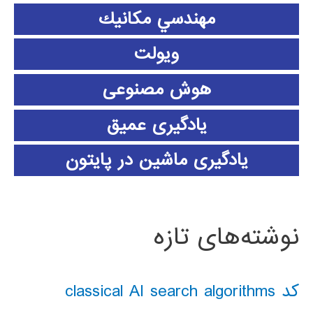
مهندسي مكانيك
ویولت
هوش مصنوعی
یادگیری عمیق
یادگیری ماشین در پایتون
نوشته‌های تازه
کد classical AI search algorithms