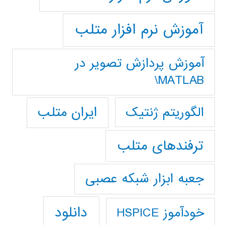
آموزش نرم افزار متلب
آموزش پردازش تصوير در
MATLAB\
ایران متلب
الگوریتم ژنتیک
ترفندهای متلب
جعبه ابزار شبکه عصبی
دانلود
خودآموز HSPICE