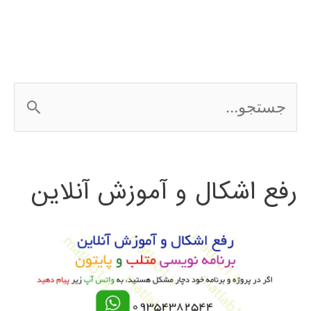
در
پایتون
ج
س
ت
رفع اشکال و آموزش آنلاین
ج
و
ب
ر