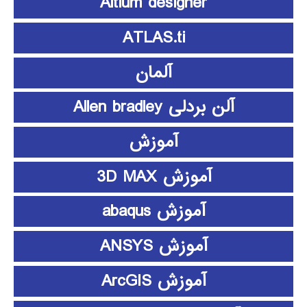
Altium designer
ATLAS.ti
آلمان
آلن بردلی Allen bradley
آموزش
آموزش 3D MAX
آموزش abaqus
آموزش ANSYS
آموزش ArcGIS