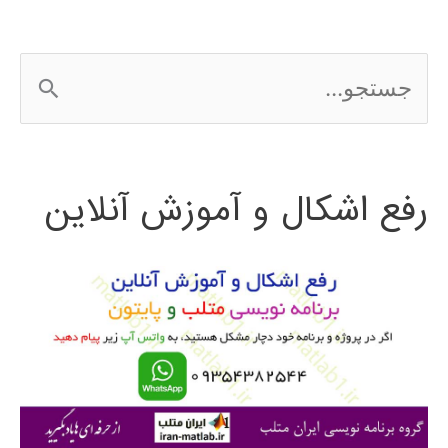
ج
س
ت
رفع اشکال و آموزش آنلاین
ج
و
ب
ر
ا
ی