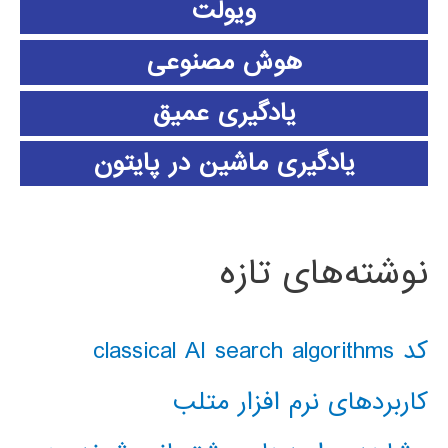
ویولت
هوش مصنوعی
یادگیری عمیق
یادگیری ماشین در پایتون
نوشته‌های تازه
کد classical AI search algorithms
کاربردهای نرم افزار متلب