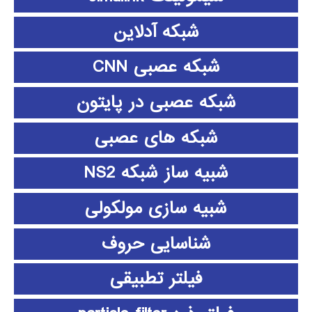
شبکه آدلاین
شبکه عصبی CNN
شبکه عصبی در پایتون
شبکه های عصبی
شبیه ساز شبکه NS2
شبیه سازی مولکولی
شناسایی حروف
فیلتر تطبیقی