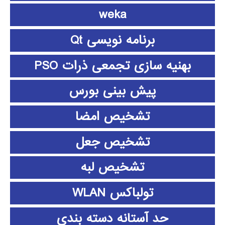
weka
برنامه نویسی Qt
بهنیه سازی تجمعی ذرات PSO
پیش بینی بورس
تشخیص امضا
تشخیص جعل
تشخیص لبه
تولباکس WLAN
حد آستانه دسته بندی