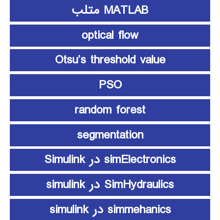
MATLAB متلب
optical flow
Otsu’s threshold value
PSO
random forest
segmentation
simElectronics در Simulink
SimHydraulics در simulink
simmehanics در simulink