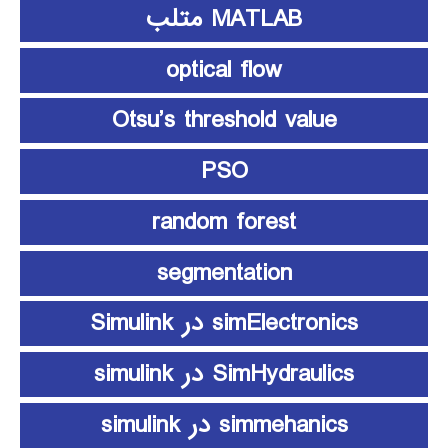
MATLAB متلب
optical flow
Otsu’s threshold value
PSO
random forest
segmentation
simElectronics در Simulink
SimHydraulics در simulink
simmehanics در simulink