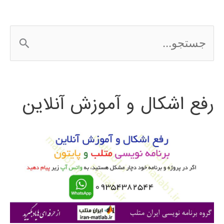
ج
س
ت
رفع اشکال و آموزش آنلاین
ج
و
ب
ر
ا
ی