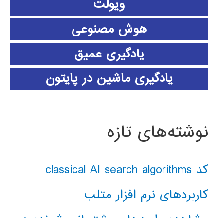
ویولت
هوش مصنوعی
یادگیری عمیق
یادگیری ماشین در پایتون
نوشته‌های تازه
کد classical AI search algorithms
کاربردهای نرم افزار متلب