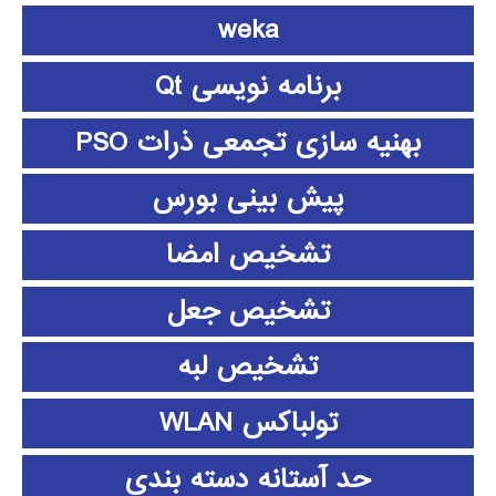
weka
برنامه نویسی Qt
بهنیه سازی تجمعی ذرات PSO
پیش بینی بورس
تشخیص امضا
تشخیص جعل
تشخیص لبه
تولباکس WLAN
حد آستانه دسته بندی