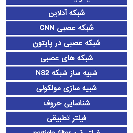
شبکه آدلاین
شبکه عصبی CNN
شبکه عصبی در پایتون
شبکه های عصبی
شبیه ساز شبکه NS2
شبیه سازی مولکولی
شناسایی حروف
فیلتر تطبیقی