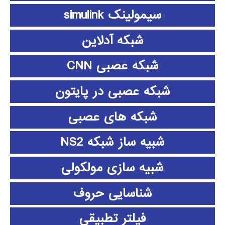
سیمولینک simulink
شبکه آدلاین
شبکه عصبی CNN
شبکه عصبی در پایتون
شبکه های عصبی
شبیه ساز شبکه NS2
شبیه سازی مولکولی
شناسایی حروف
فیلتر تطبیقی