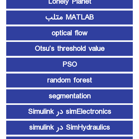
Lonely Planet
MATLAB متلب
optical flow
Otsu’s threshold value
PSO
random forest
segmentation
simElectronics در Simulink
SimHydraulics در simulink