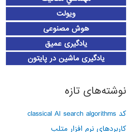
ویولت
هوش مصنوعی
یادگیری عمیق
یادگیری ماشین در پایتون
نوشته‌های تازه
کد classical AI search algorithms
کاربردهای نرم افزار متلب