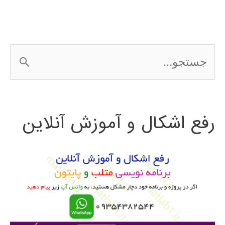
ج
س
ت
رفع اشکال و آموزش آنلاین
ج
و
ب
ر
ا