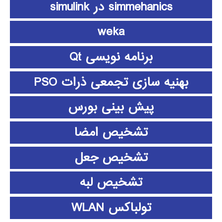
simmehanics در simulink
weka
برنامه نویسی Qt
بهنیه سازی تجمعی ذرات PSO
پیش بینی بورس
تشخیص امضا
تشخیص جعل
تشخیص لبه
تولباکس WLAN