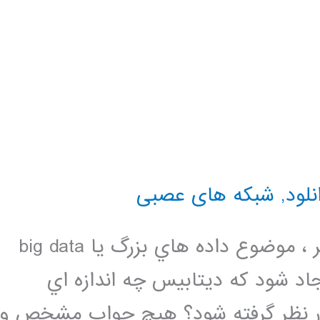
نلود
,
شبکه های عصبی
يكي از موضوعات داغ در رشته كامپيوتر ، موضوع داده هاي بزرگ يا big data
اد شود كه ديتابيس چه اندازه اي
ه باشد تا به عنوان يك big data در نظر گرفته شود؟ هيچ جواب مشخص و