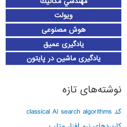
مهندسي مكانيك
ویولت
هوش مصنوعی
یادگیری عمیق
یادگیری ماشین در پایتون
نوشته‌های تازه
کد classical AI search algorithms
کاربردهای نرم افزار متلب