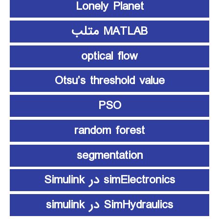
Lonely Planet
MATLAB متلب
optical flow
Otsu’s threshold value
PSO
random forest
segmentation
simElectronics در Simulink
SimHydraulics در simulink