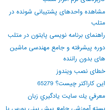
مشاهده واحدهای پشتیبانی شونده در
متلب
راهنمای برنامه نویسی پایتون در متلب
دوره پیشرفته و جامع مهندسی ماشین
های بدون راننده
خطای نصب ویندوز
این کاراکتر چیست؟ 65279
معرفي يك سايت يادگيري زبان
بسته آموزشی جامع پیش بینی بورس با