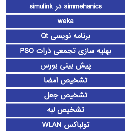
simmehanics در simulink
weka
برنامه نویسی Qt
بهنیه سازی تجمعی ذرات PSO
پیش بینی بورس
تشخیص امضا
تشخیص جعل
تشخیص لبه
تولباکس WLAN