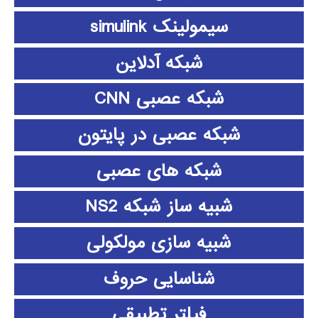
سیمولینک simulink
شبکه آدلاین
شبکه عصبی CNN
شبکه عصبی در پایتون
شبکه های عصبی
شبیه ساز شبکه NS2
شبیه سازی مولکولی
شناسایی حروف
فیلتر تطبیقی