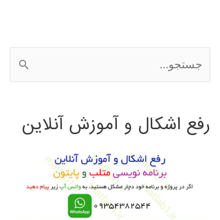
ج
س
ت
رفع اشکال و آموزش آنلاین
ج
و
ب
ر
ا