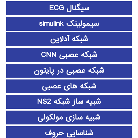
سیگنال ECG
سیمولینک simulink
شبکه آدلاین
شبکه عصبی CNN
شبکه عصبی در پایتون
شبکه های عصبی
شبیه ساز شبکه NS2
شبیه سازی مولکولی
شناسایی حروف