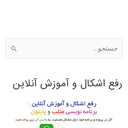
ج
س
ت
رفع اشکال و آموزش آنلاین
ج
و
ب
ر