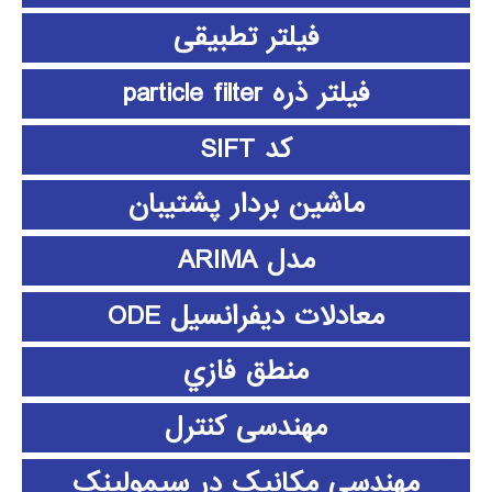
فیلتر تطبیقی
فیلتر ذره particle filter
کد SIFT
ماشین بردار پشتیبان
مدل ARIMA
معادلات دیفرانسیل ODE
منطق فازي
مهندسی کنترل
مهندسی مکانیک در سیمولینک