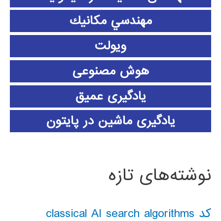
مهندسي مكانيك
ویولت
هوش مصنوعی
یادگیری عمیق
یادگیری ماشین در پایتون
نوشته‌های تازه
کد classical AI search algorithms