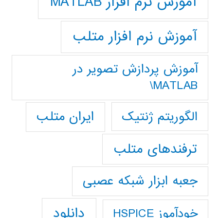
آموزش نرم افزار MATLAB
آموزش نرم افزار متلب
آموزش پردازش تصوير در
MATLAB\
ایران متلب
الگوریتم ژنتیک
ترفندهای متلب
جعبه ابزار شبکه عصبی
دانلود
خودآموز HSPICE