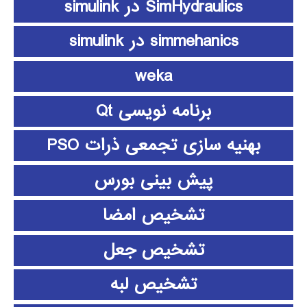
SimHydraulics در simulink
simmehanics در simulink
weka
برنامه نویسی Qt
بهنیه سازی تجمعی ذرات PSO
پیش بینی بورس
تشخیص امضا
تشخیص جعل
تشخیص لبه