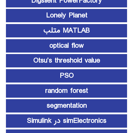
Digsilent PowerFactory
Lonely Planet
MATLAB متلب
optical flow
Otsu’s threshold value
PSO
random forest
segmentation
simElectronics در Simulink