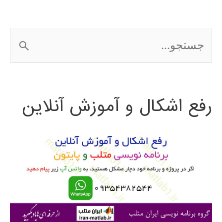
EDIUS
ج
س
ت
رفع اشکال و آموزش آنلاین
ج
و
ب
ر
ا
ی