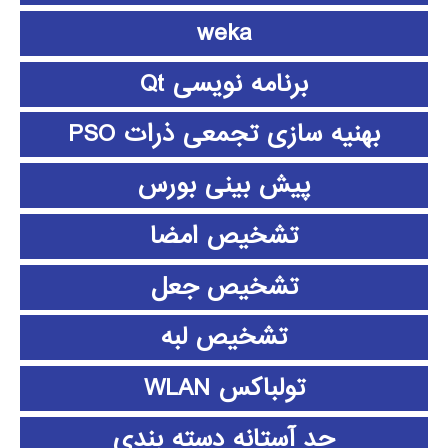
weka
برنامه نویسی Qt
بهنیه سازی تجمعی ذرات PSO
پیش بینی بورس
تشخیص امضا
تشخیص جعل
تشخیص لبه
تولباکس WLAN
حد آستانه دسته بندی