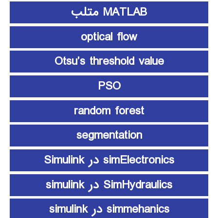
MATLAB متلب
optical flow
Otsu’s threshold value
PSO
random forest
segmentation
simElectronics در Simulink
SimHydraulics در simulink
simmehanics در simulink