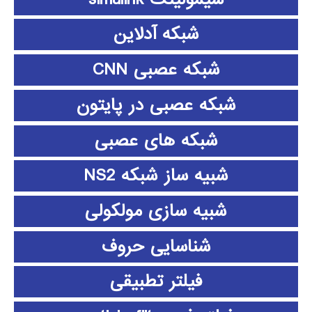
شبکه آدلاین
شبکه عصبی CNN
شبکه عصبی در پایتون
شبکه های عصبی
شبیه ساز شبکه NS2
شبیه سازی مولکولی
شناسایی حروف
فیلتر تطبیقی