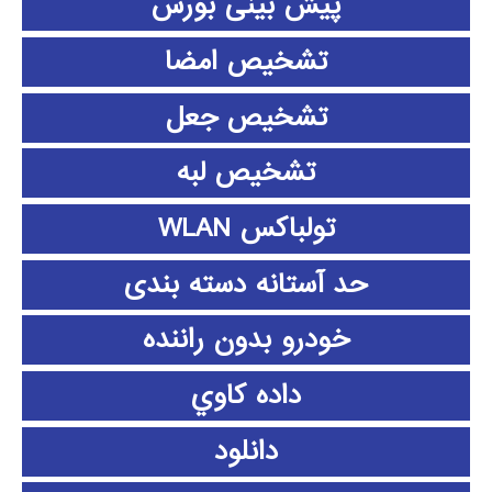
پیش بینی بورس
تشخیص امضا
تشخیص جعل
تشخیص لبه
تولباکس WLAN
حد آستانه دسته بندی
خودرو بدون راننده
داده كاوي
دانلود