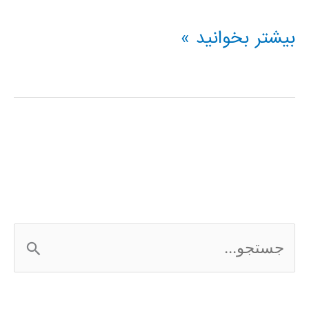
فیلم
بیشتر بخوانید »
آموزش
فارسی
نرم
افزار
Frontier
Analyst
ج
س
ت