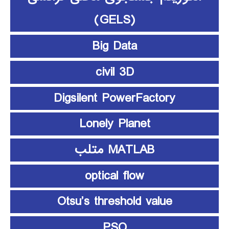
(GELS)
Big Data
civil 3D
Digsilent PowerFactory
Lonely Planet
MATLAB متلب
optical flow
Otsu’s threshold value
PSO