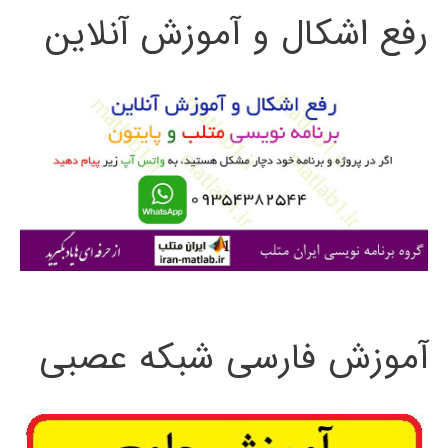
رفع اشکال و آموزش آنلاین
ج
و
ب
ر
ا
ی
:
آموزش فارسی شبکه عصبی