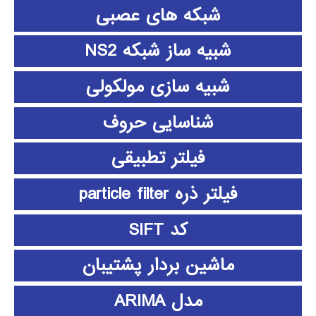
شبکه های عصبی
شبیه ساز شبکه NS2
شبیه سازی مولکولی
شناسایی حروف
فیلتر تطبیقی
فیلتر ذره particle filter
کد SIFT
ماشین بردار پشتیبان
مدل ARIMA