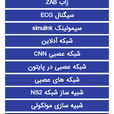
زاب ZAB
سیگنال ECG
سیمولینک simulink
شبکه آدلاین
شبکه عصبی CNN
شبکه عصبی در پایتون
شبکه های عصبی
شبیه ساز شبکه NS2
شبیه سازی مولکولی