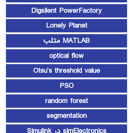
Digsilent PowerFactory
Lonely Planet
MATLAB متلب
optical flow
Otsu’s threshold value
PSO
random forest
segmentation
simElectronics در Simulink