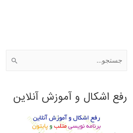
Edit
ج
س
ت
رفع اشکال و آموزش آنلاین
ج
و
ب