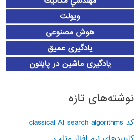
مهندسي مكانيك
ویولت
هوش مصنوعی
یادگیری عمیق
یادگیری ماشین در پایتون
نوشته‌های تازه
کد classical AI search algorithms
کاربردهای نرم افزار متلب