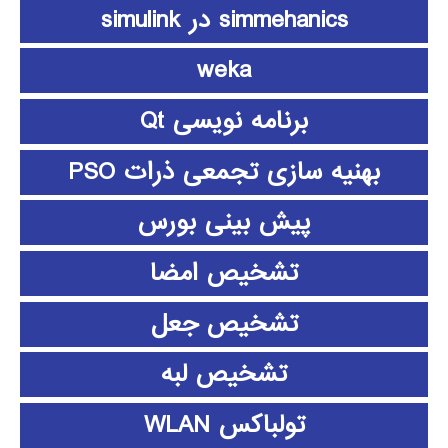
simmehanics در simulink
weka
برنامه نویسی Qt
بهنیه سازی تجمعی ذرات PSO
پیش بینی بورس
تشخیص امضا
تشخیص جعل
تشخیص لبه
تولباکس WLAN