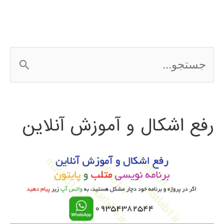
ج
س
ت
رفع اشکال و آموزش آنلاین
ج
و
ب
ر
ا