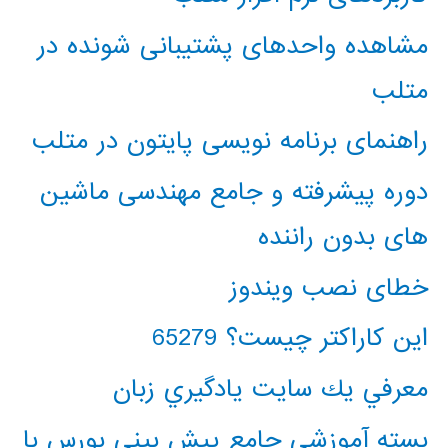
مشاهده واحدهای پشتیبانی شونده در
متلب
راهنمای برنامه نویسی پایتون در متلب
دوره پیشرفته و جامع مهندسی ماشین
های بدون راننده
خطای نصب ویندوز
این کاراکتر چیست؟ 65279
معرفي يك سايت يادگيري زبان
بسته آموزشی جامع پیش بینی بورس با