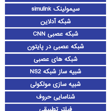
سیمولینک simulink
شبکه آدلاین
شبکه عصبی CNN
شبکه عصبی در پایتون
شبکه های عصبی
شبیه ساز شبکه NS2
شبیه سازی مولکولی
شناسایی حروف
فیلتر تطبیقی