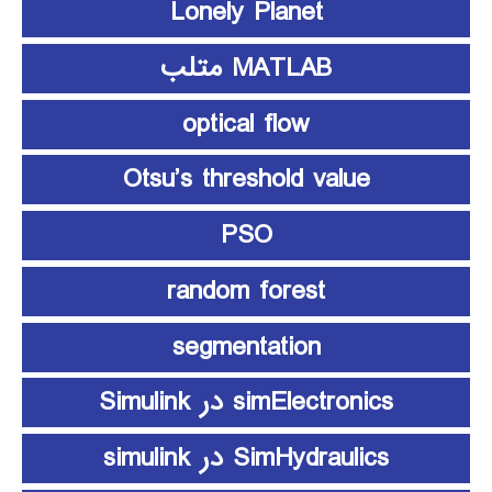
Lonely Planet
MATLAB متلب
optical flow
Otsu’s threshold value
PSO
random forest
segmentation
simElectronics در Simulink
SimHydraulics در simulink