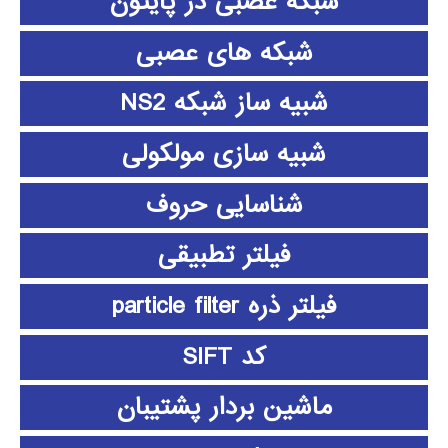
شبکه عصبی در پایتون
شبکه های عصبی
شبیه ساز شبکه NS2
شبیه سازی مولکولی
شناسایی حروف
فیلتر تطبیقی
فیلتر ذره particle filter
کد SIFT
ماشین بردار پشتیبان