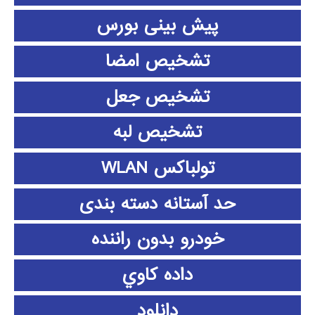
پیش بینی بورس
تشخیص امضا
تشخیص جعل
تشخیص لبه
تولباکس WLAN
حد آستانه دسته بندی
خودرو بدون راننده
داده كاوي
دانلود