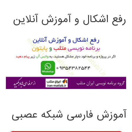
ت
رفع اشکال و آموزش آنلاین
ج
و
ب
ر
ا
ی
:
آموزش فارسی شبکه عصبی