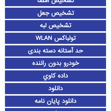
تشخیص امضا
تشخیص جعل
تشخیص لبه
تولباکس WLAN
حد آستانه دسته بندی
خودرو بدون راننده
داده كاوي
دانلود
دانلود پايان نامه