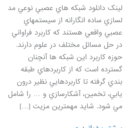
لینک دانلود شبكه هاي عصبي نوعي مد
لسازي ساده انگارانه از سيستمهاي
عصبي واقعي هستند كه كاربرد فراواني
در حل مسائل مختلف در علوم دارند.
حوزه كاربرد اين شبكه ها آنچنان
گسترده است كه از كاربردهاي طبقه
بندي گرفته تا كاربردهايي نظير درون
يابي، تخمين، آشكارسازي و … را شامل
مي شود. شايد مهمترين مزيت […]