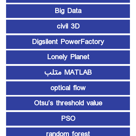
Big Data
civil 3D
Digsilent PowerFactory
Lonely Planet
MATLAB متلب
optical flow
Otsu’s threshold value
PSO
random forest