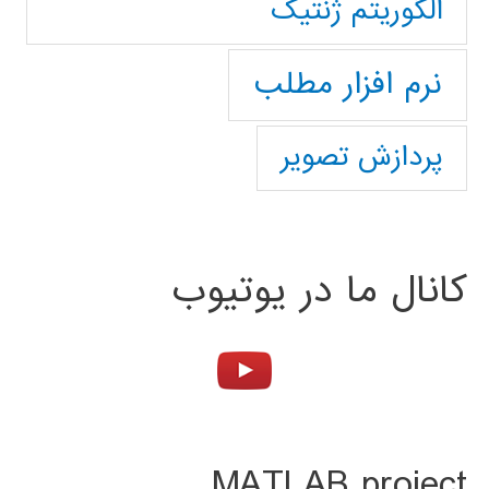
الگوریتم ژنتیک
نرم افزار مطلب
پردازش تصویر
کانال ما در یوتیوب
MATLAB project