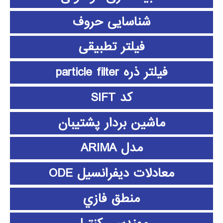
شناسایی حروف
فیلتر تطبیقی
فیلتر ذره particle filter
کد SIFT
ماشین بردار پشتیبان
مدل ARIMA
معادلات دیفرانسیل ODE
منطق فازي