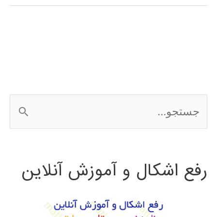
(optimization)
در
پایتون
ج
س
ت
رفع اشکال و آموزش آنلاین
ج
و
ب