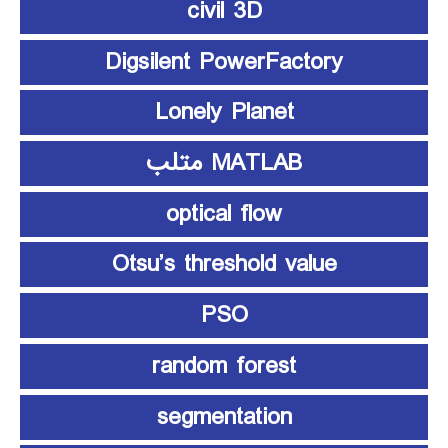
civil 3D
Digsilent PowerFactory
Lonely Planet
MATLAB متلب
optical flow
Otsu’s threshold value
PSO
random forest
segmentation