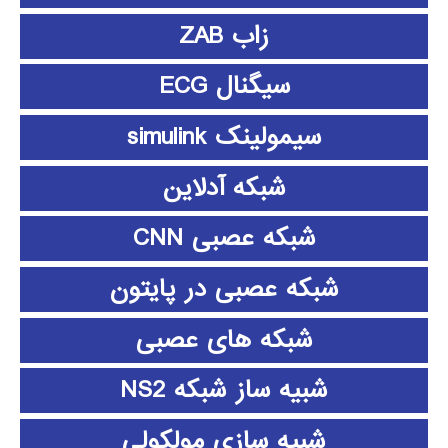
زاب ZAB
سیگنال ECG
سیمولینک simulink
شبکه آدلاین
شبکه عصبی CNN
شبکه عصبی در پایتون
شبکه های عصبی
شبیه ساز شبکه NS2
شبیه سازی مولکولی