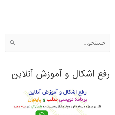
python
ج
س
ت
رفع اشکال و آموزش آنلاین
ج
و
ب
ر