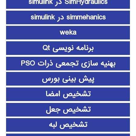
SimHydraulics در simulink
simmehanics در simulink
weka
برنامه نویسی Qt
بهنیه سازی تجمعی ذرات PSO
پیش بینی بورس
تشخیص امضا
تشخیص جعل
تشخیص لبه