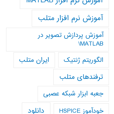
آموزش نرم افزار MATLAB
آموزش نرم افزار متلب
آموزش پردازش تصوير در
MATLAB\
ایران متلب
الگوریتم ژنتیک
ترفندهای متلب
جعبه ابزار شبکه عصبی
دانلود
خودآموز HSPICE