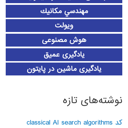
مهندسي مكانيك
ویولت
هوش مصنوعی
یادگیری عمیق
یادگیری ماشین در پایتون
نوشته‌های تازه
کد classical AI search algorithms