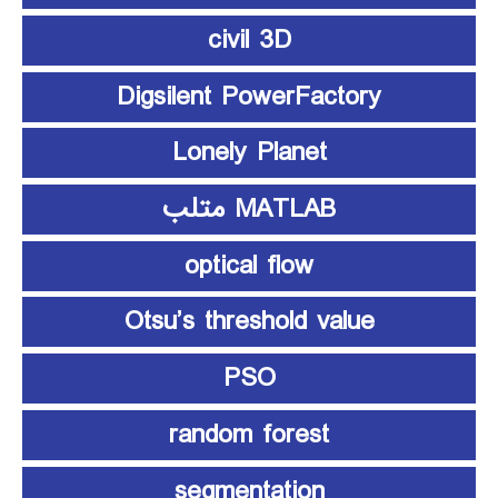
civil 3D
Digsilent PowerFactory
Lonely Planet
MATLAB متلب
optical flow
Otsu’s threshold value
PSO
random forest
segmentation