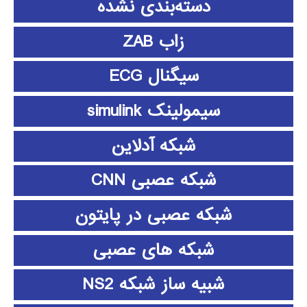
دسته‌بندی نشده
زاب ZAB
سیگنال ECG
سیمولینک simulink
شبکه آدلاین
شبکه عصبی CNN
شبکه عصبی در پایتون
شبکه های عصبی
شبیه ساز شبکه NS2