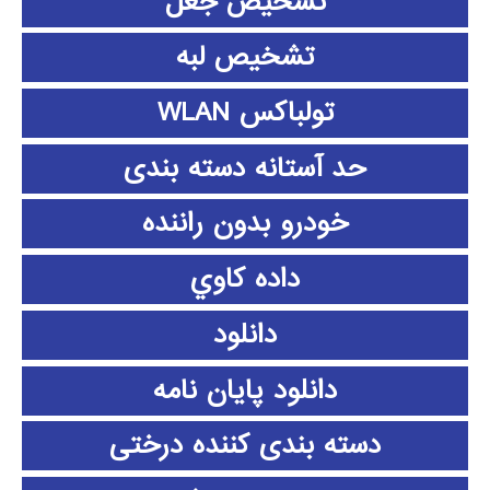
تشخیص جعل
تشخیص لبه
تولباکس WLAN
حد آستانه دسته بندی
خودرو بدون راننده
داده كاوي
دانلود
دانلود پايان نامه
دسته بندی کننده درختی