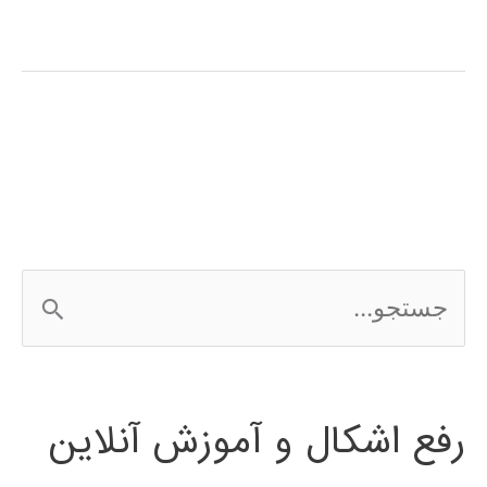
آموزش
فارسی
نرم
افزار
ShowFlow
ج
س
ت
رفع اشکال و آموزش آنلاین
ج