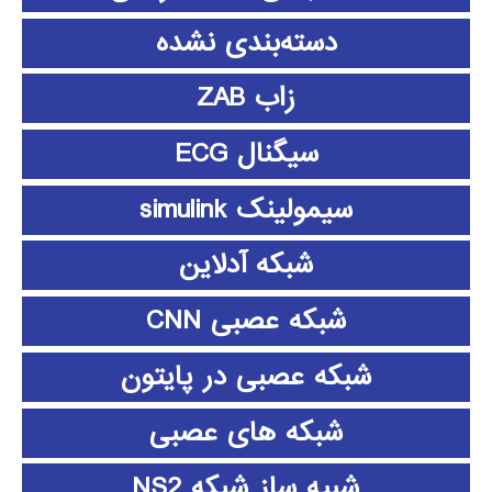
دسته‌بندی نشده
زاب ZAB
سیگنال ECG
سیمولینک simulink
شبکه آدلاین
شبکه عصبی CNN
شبکه عصبی در پایتون
شبکه های عصبی
شبیه ساز شبکه NS2