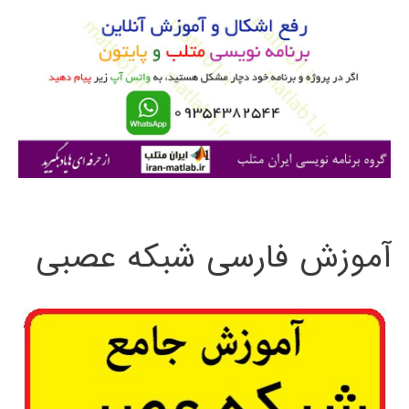
و
ب
ر
ا
ی
:
آموزش فارسی شبکه عصبی