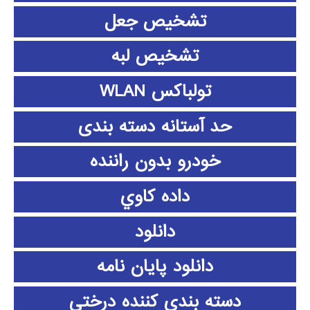
تشخیص جعل
تشخیص لبه
تولباکس WLAN
حد آستانه دسته بندی
خودرو بدون راننده
داده كاوي
دانلود
دانلود پايان نامه
دسته بندی کننده درختی