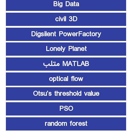
Big Data
civil 3D
Digsilent PowerFactory
Lonely Planet
MATLAB متلب
optical flow
Otsu’s threshold value
PSO
random forest