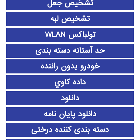
تشخیص جعل
تشخیص لبه
تولباکس WLAN
حد آستانه دسته بندی
خودرو بدون راننده
داده كاوي
دانلود
دانلود پايان نامه
دسته بندی کننده درختی