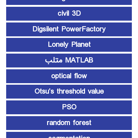
civil 3D
Digsilent PowerFactory
Lonely Planet
MATLAB متلب
optical flow
Otsu’s threshold value
PSO
random forest