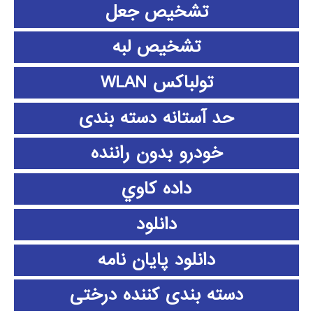
تشخیص جعل
تشخیص لبه
تولباکس WLAN
حد آستانه دسته بندی
خودرو بدون راننده
داده كاوي
دانلود
دانلود پايان نامه
دسته بندی کننده درختی