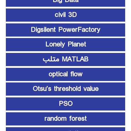
Big Data
civil 3D
Digsilent PowerFactory
Lonely Planet
MATLAB متلب
optical flow
Otsu’s threshold value
PSO
random forest