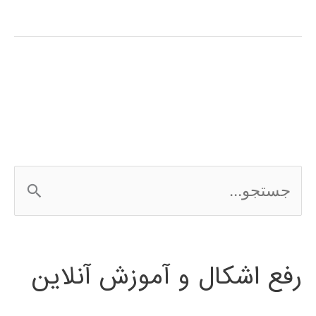
آموزشی
SimHydraulics
در
simulink
ج
س
ت
رفع اشکال و آموزش آنلاین
ج
و