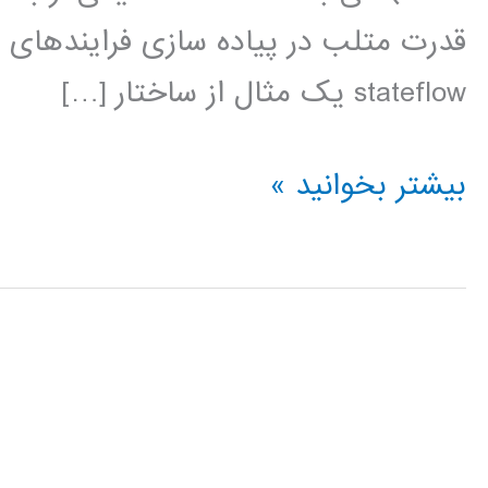
قدرت متلب در پیاده سازی فرایندهای پ
stateflow يک مثال از ساختار […]
فیلم
بیشتر بخوانید »
آموزشی
stateflow
در
MATLAB