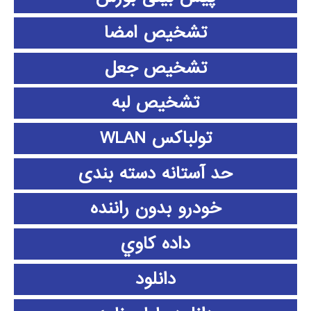
تشخیص امضا
تشخیص جعل
تشخیص لبه
تولباکس WLAN
حد آستانه دسته بندی
خودرو بدون راننده
داده كاوي
دانلود