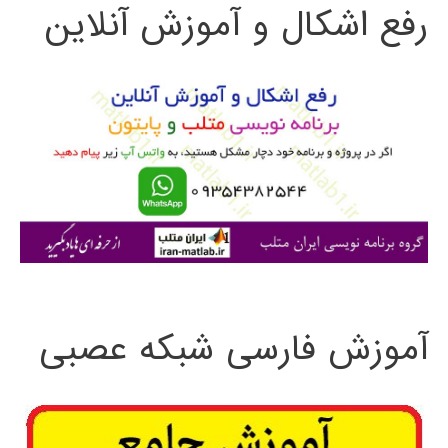
رفع اشکال و آموزش آنلاین
ج
و
ب
ر
ا
ی
:
آموزش فارسی شبکه عصبی