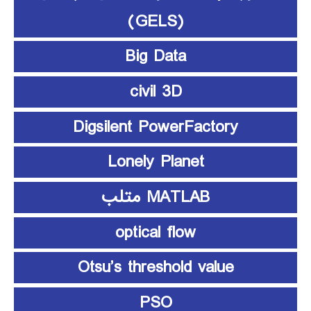
(GELS)
Big Data
civil 3D
Digsilent PowerFactory
Lonely Planet
MATLAB متلب
optical flow
Otsu’s threshold value
PSO