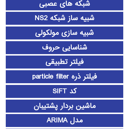
شبکه های عصبی
شبیه ساز شبکه NS2
شبیه سازی مولکولی
شناسایی حروف
فیلتر تطبیقی
فیلتر ذره particle filter
کد SIFT
ماشین بردار پشتیبان
مدل ARIMA