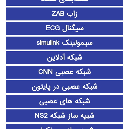
زاب ZAB
سیگنال ECG
سیمولینک simulink
شبکه آدلاین
شبکه عصبی CNN
شبکه عصبی در پایتون
شبکه های عصبی
شبیه ساز شبکه NS2