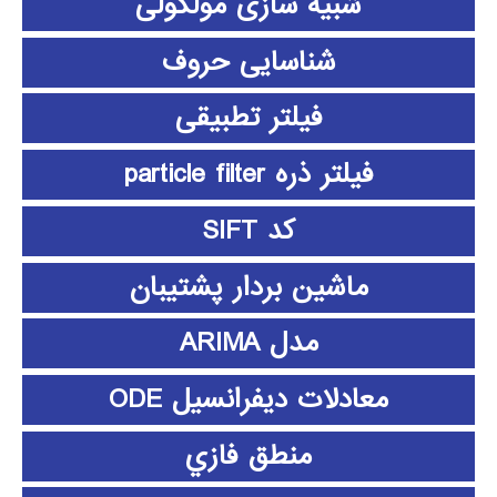
شبیه سازی مولکولی
شناسایی حروف
فیلتر تطبیقی
فیلتر ذره particle filter
کد SIFT
ماشین بردار پشتیبان
مدل ARIMA
معادلات دیفرانسیل ODE
منطق فازي