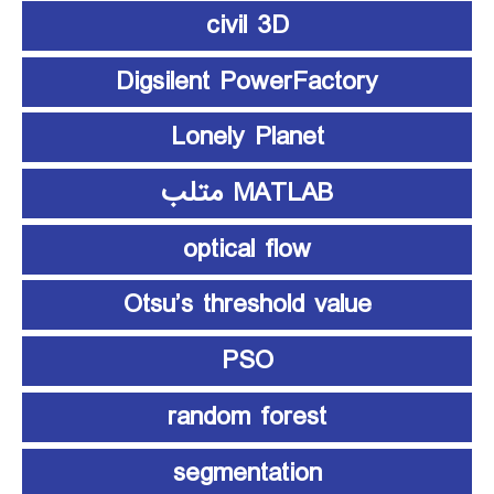
civil 3D
Digsilent PowerFactory
Lonely Planet
MATLAB متلب
optical flow
Otsu’s threshold value
PSO
random forest
segmentation