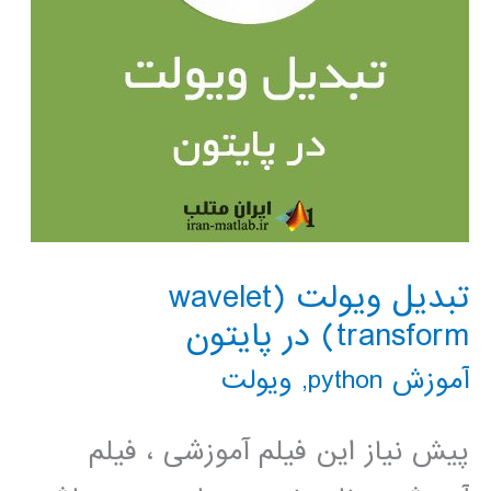
تبدیل ویولت (wavelet
transform) در پایتون
آموزش python
,
ویولت
پیش نیاز این فیلم آموزشی ، فیلم