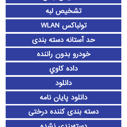
تشخیص لبه
تولباکس WLAN
حد آستانه دسته بندی
خودرو بدون راننده
داده كاوي
دانلود
دانلود پايان نامه
دسته بندی کننده درختی
دسته‌بندی نشده