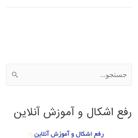
(wavelet
transform)
در
پایتون
ج
س
ت
رفع اشکال و آموزش آنلاین
ج
و