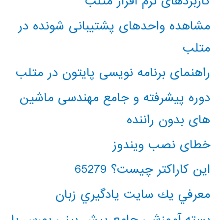
کاربردهای نرم افزار متلب
مشاهده واحدهای پشتیبانی شونده در
متلب
راهنمای برنامه نویسی پایتون در متلب
دوره پیشرفته و جامع مهندسی ماشین
های بدون راننده
خطای نصب ویندوز
این کاراکتر چیست؟ 65279
معرفي يك سايت يادگيري زبان
بسته آموزشی جامع پیش بینی بورس با