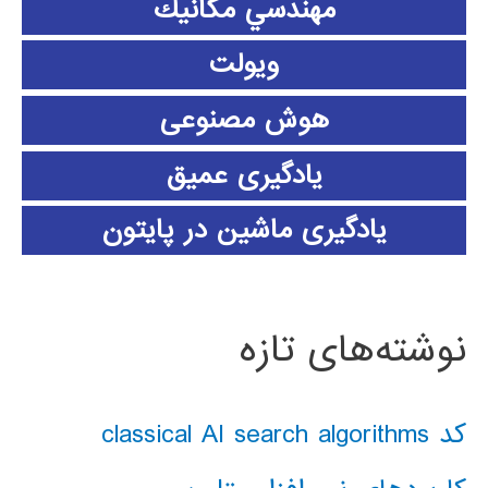
مهندسي مكانيك
ویولت
هوش مصنوعی
یادگیری عمیق
یادگیری ماشین در پایتون
نوشته‌های تازه
کد classical AI search algorithms