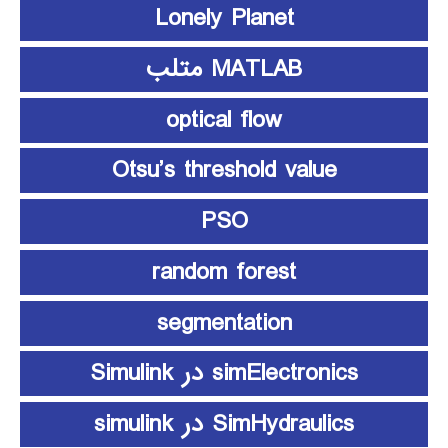
Lonely Planet
MATLAB متلب
optical flow
Otsu’s threshold value
PSO
random forest
segmentation
simElectronics در Simulink
SimHydraulics در simulink