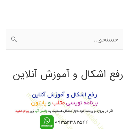
ج
س
ت
رفع اشکال و آموزش آنلاین
ج
و
ب
ر
ا