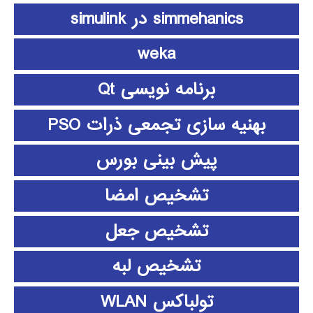
simmehanics در simulink
weka
برنامه نویسی Qt
بهنیه سازی تجمعی ذرات PSO
پیش بینی بورس
تشخیص امضا
تشخیص جعل
تشخیص لبه
تولباکس WLAN