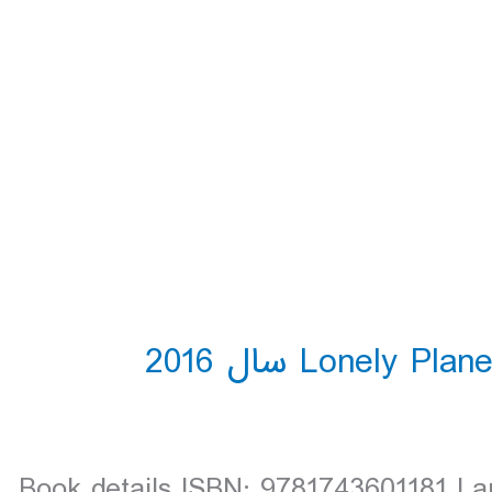
Book details ISBN: 9781743601181 La