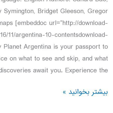
 Symington, Bridget Gleeson, Gregor
maps [embeddoc url=”http://download-
16/11/argentina-10-contentsdownload-
y Planet Argentina is your passport to
ice on what to see and skip, and what
iscoveries await you. Experience the […]
دانلود
بیشتر بخوانید »
کتاب