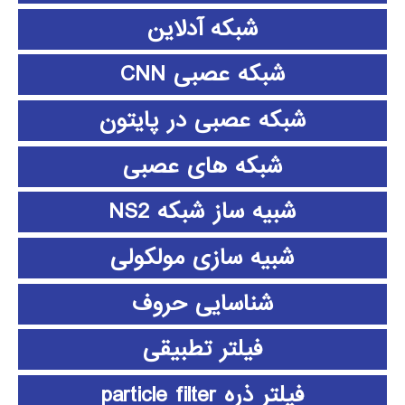
شبکه آدلاین
شبکه عصبی CNN
شبکه عصبی در پایتون
شبکه های عصبی
شبیه ساز شبکه NS2
شبیه سازی مولکولی
شناسایی حروف
فیلتر تطبیقی
فیلتر ذره particle filter