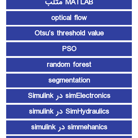
MATLAB متلب
optical flow
Otsu’s threshold value
PSO
random forest
segmentation
simElectronics در Simulink
SimHydraulics در simulink
simmehanics در simulink