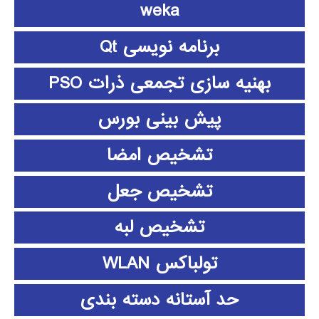
weka
برنامه نویسی Qt
بهنیه سازی تجمعی ذرات PSO
پیش بینی بورس
تشخیص امضا
تشخیص جعل
تشخیص لبه
تولباکس WLAN
حد آستانه دسته بندی