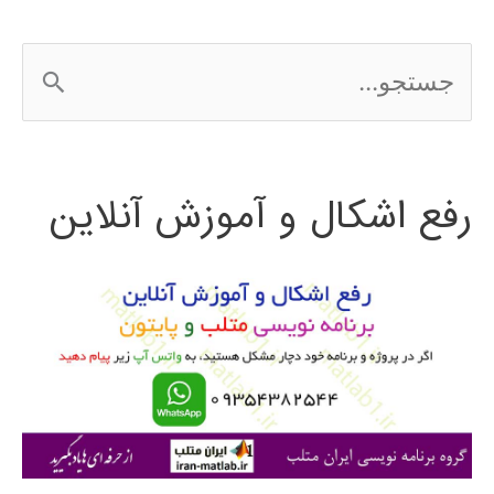
و
ج
برونئی
س
2016
ت
رفع اشکال و آموزش آنلاین
ج
و
ب
ر
ا
ی