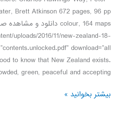
ater, Brett Atkinson 672 pages, 96 pp
ntent/uploads/2016/11/new-zealand-18-
s good to know that New Zealand exists.
wded, green, peaceful and accepting […]
دانلود
بیشتر بخوانید »
کتاب