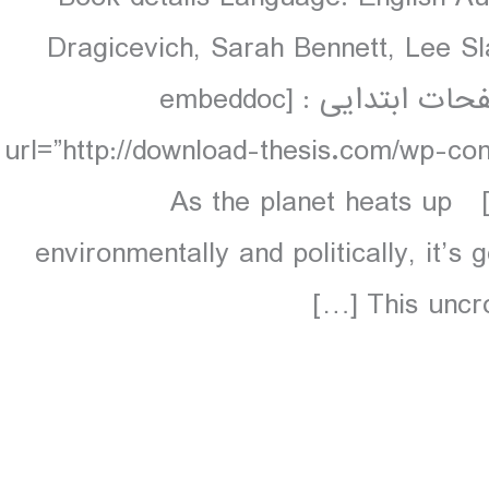
Dragicevich, Sarah Bennett, Lee Sl
colour, 164 maps دانلود و مشاهده صفحات ابتدایی : [embeddoc
url=”http://download-thesis.com/wp-co
contents.unlocked.pdf” download=”all”] As the planet heats up
environmentally and politically, it’
This uncro