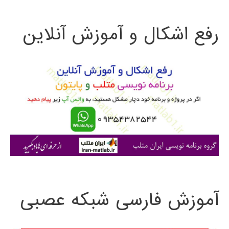
ت
رفع اشکال و آموزش آنلاین
ج
و
ب
ر
ا
ی
:
آموزش فارسی شبکه عصبی