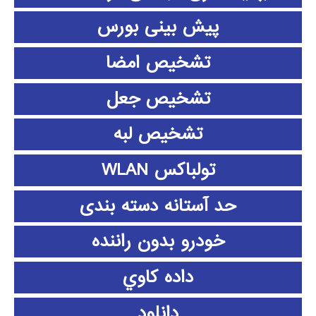
پیش بینی بورس
تشخیص امضا
تشخیص جعل
تشخیص لبه
تولباکس WLAN
حد آستانه دسته بندی
خودرو بدون راننده
داده كاوي
دانلود