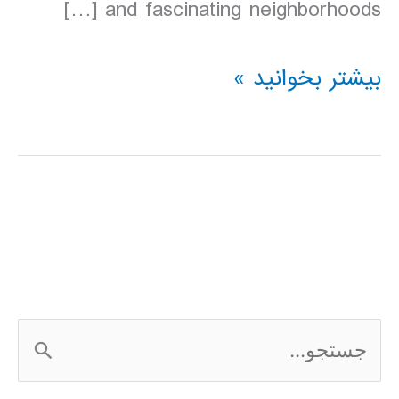
and fascinating neighborhoods […]
دانلود
بیشتر بخوانید »
کتاب
Lonely
Planet
نیویورک
آمریکا
2016
ج
س