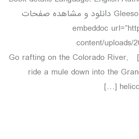
Gleeson 256 pages, 256 pp colour, 36 maps دانلود و مشاهده صفحات
embeddoc url=”http://-
content/uploads/
contents.unlocked.pdf” download=”all”] Go rafting on the Colorado River,
ride a mule down into the Gran
helico