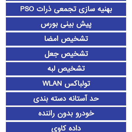
بهنیه سازی تجمعی ذرات PSO
پیش بینی بورس
تشخیص امضا
تشخیص جعل
تشخیص لبه
تولباکس WLAN
حد آستانه دسته بندی
خودرو بدون راننده
داده كاوي