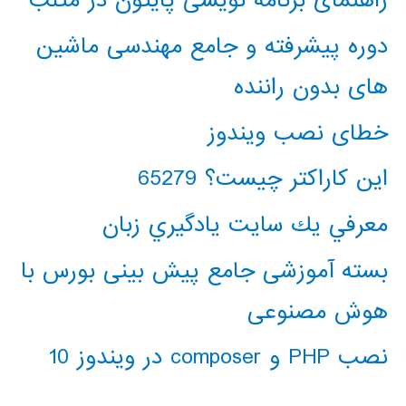
راهنمای برنامه نویسی پایتون در متلب
دوره پیشرفته و جامع مهندسی ماشین
های بدون راننده
خطای نصب ویندوز
این کاراکتر چیست؟ 65279
معرفي يك سايت يادگيري زبان
بسته آموزشی جامع پیش بینی بورس با
هوش مصنوعی
نصب PHP و composer در ویندوز 10