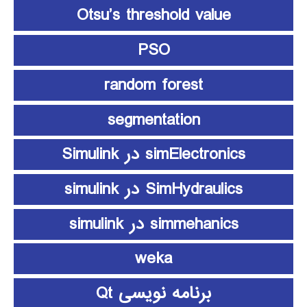
Otsu’s threshold value
PSO
random forest
segmentation
simElectronics در Simulink
SimHydraulics در simulink
simmehanics در simulink
weka
برنامه نویسی Qt