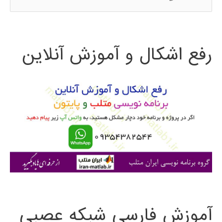
س
ت
رفع اشکال و آموزش آنلاین
ج
و
ب
ر
ا
ی
:
آموزش فارسی شبکه عصبی