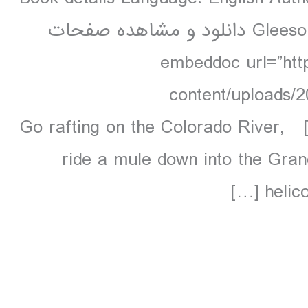
Gleeson 256 pages, 256 pp colour, 36 maps دانلود و مشاهده صفحات
embeddoc url=”http://-
content/uploads/
contents.unlocked.pdf” download=”all”] Go rafting on the Colorado River,
ride a mule down into the Gran
helico