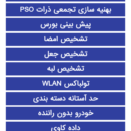
بهنیه سازی تجمعی ذرات PSO
پیش بینی بورس
تشخیص امضا
تشخیص جعل
تشخیص لبه
تولباکس WLAN
حد آستانه دسته بندی
خودرو بدون راننده
داده كاوي