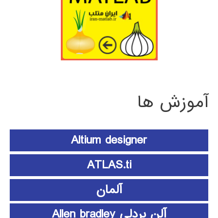
آموزش ها
Altium designer
ATLAS.ti
آلمان
آلن بردلی Allen bradley