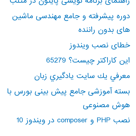
راهنمای برنامه نویسی پایتون در متلب
دوره پیشرفته و جامع مهندسی ماشین
های بدون راننده
خطای نصب ویندوز
این کاراکتر چیست؟ 65279
معرفي يك سايت يادگيري زبان
بسته آموزشی جامع پیش بینی بورس با
هوش مصنوعی
نصب PHP و composer در ویندوز 10