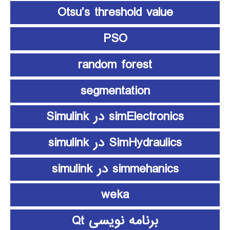
Otsu’s threshold value
PSO
random forest
segmentation
simElectronics در Simulink
SimHydraulics در simulink
simmehanics در simulink
weka
برنامه نویسی Qt