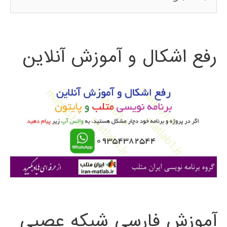
س
ت
رفع اشکال و آموزش آنلاین
ج
و
ب
ر
ا
ی
:
آموزش فارسی شبکه عصبی