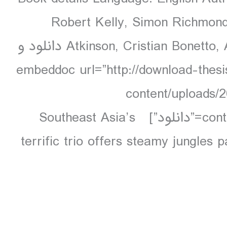
Robert Kelly, Simon Richmond,
Atkinson, Cristian Bonetto, Austin Bush 640 pages, 160 pp colour دانلود و
تدایی : [embeddoc url=”http://download-thesis.com/wp-
content/uploads/
contents.unlocked.pdf” download=”all” text=”دانلود”] Southeast Asia’s
terrific trio offers steamy jungles p