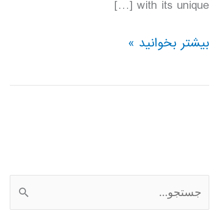
with its unique […]
دانلود
بیشتر بخوانید »
کتاب
lonely
planet
تایلند
2016
ج
س