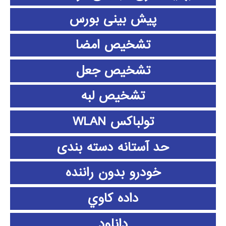
پیش بینی بورس
تشخیص امضا
تشخیص جعل
تشخیص لبه
تولباکس WLAN
حد آستانه دسته بندی
خودرو بدون راننده
داده كاوي
دانلود