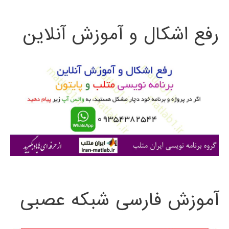
ت
رفع اشکال و آموزش آنلاین
ج
و
ب
ر
ا
ی
:
آموزش فارسی شبکه عصبی