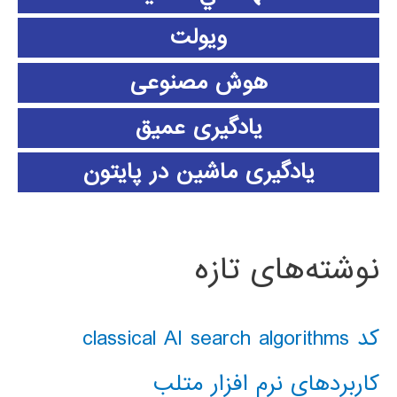
ویولت
هوش مصنوعی
یادگیری عمیق
یادگیری ماشین در پایتون
نوشته‌های تازه
کد classical AI search algorithms
کاربردهای نرم افزار متلب