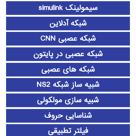
سیمولینک simulink
شبکه آدلاین
شبکه عصبی CNN
شبکه عصبی در پایتون
شبکه های عصبی
شبیه ساز شبکه NS2
شبیه سازی مولکولی
شناسایی حروف
فیلتر تطبیقی