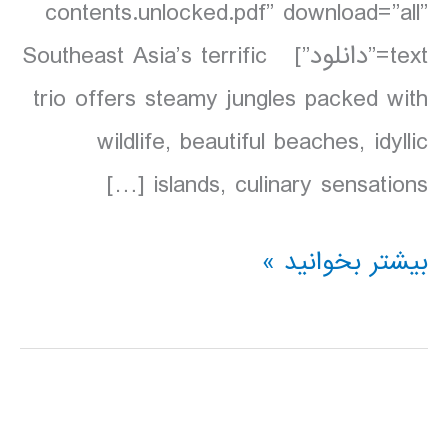
contents.unlocked.pdf” download=”all”
text=”دانلود”] Southeast Asia’s terrific
trio offers steamy jungles packed with
wildlife, beautiful beaches, idyllic
islands, culinary sensations […]
دانلود
بیشتر بخوانید »
کتاب
Lonely
Planet
مالزی،