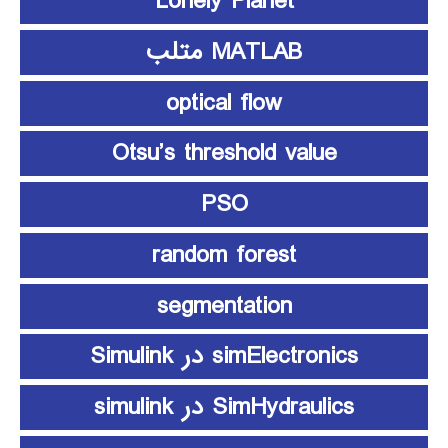
Lonely Planet
MATLAB متلب
optical flow
Otsu’s threshold value
PSO
random forest
segmentation
simElectronics در Simulink
SimHydraulics در simulink