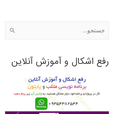
سنگاپور
و
ج
برونئی
س
2016
ت
رفع اشکال و آموزش آنلاین
ج
و
ب
ر
ا