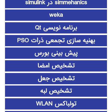
simmehanics در simulink
weka
برنامه نویسی Qt
بهنیه سازی تجمعی ذرات PSO
پیش بینی بورس
تشخیص امضا
تشخیص جعل
تشخیص لبه
تولباکس WLAN