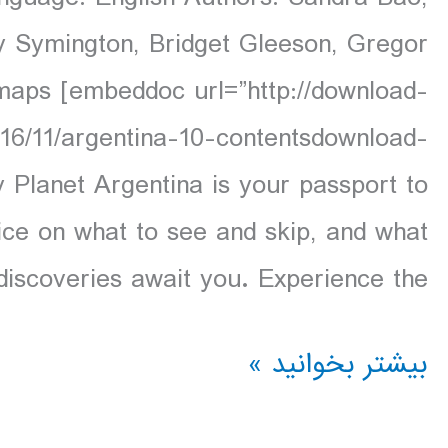
 Symington, Bridget Gleeson, Gregor
maps [embeddoc url=”http://download-
16/11/argentina-10-contentsdownload-
y Planet Argentina is your passport to
ice on what to see and skip, and what
iscoveries await you. Experience the […]
دانلود
بیشتر بخوانید »
کتاب