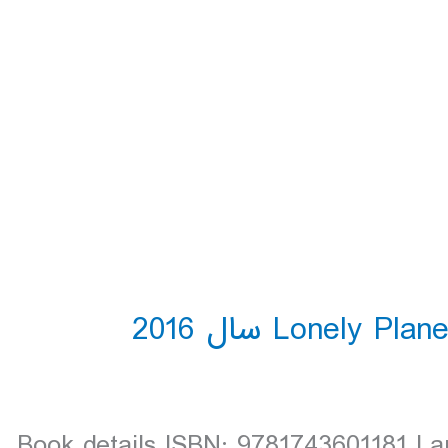
Book details ISBN: 9781743601181 La