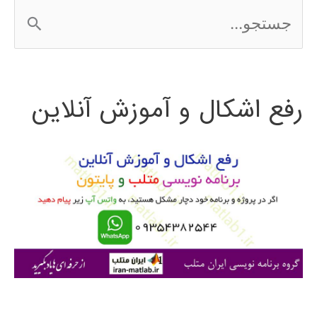
ج
س
ت
رفع اشکال و آموزش آنلاین
ج
و
ب
ر
ا
ی
: