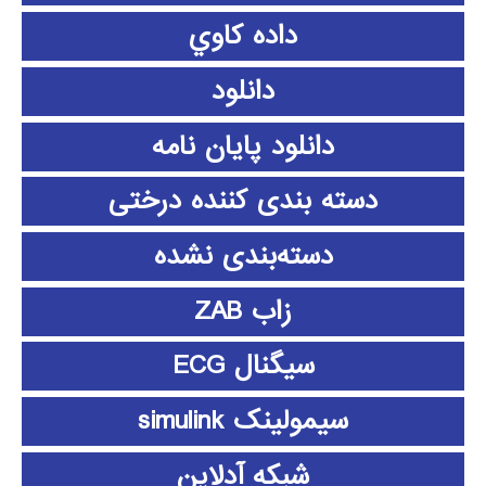
داده كاوي
دانلود
دانلود پايان نامه
دسته بندی کننده درختی
دسته‌بندی نشده
زاب ZAB
سیگنال ECG
سیمولینک simulink
شبکه آدلاین