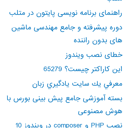
راهنمای برنامه نویسی پایتون در متلب
دوره پیشرفته و جامع مهندسی ماشین
های بدون راننده
خطای نصب ویندوز
این کاراکتر چیست؟ 65279
معرفي يك سايت يادگيري زبان
بسته آموزشی جامع پیش بینی بورس با
هوش مصنوعی
نصب PHP و composer در ویندوز 10