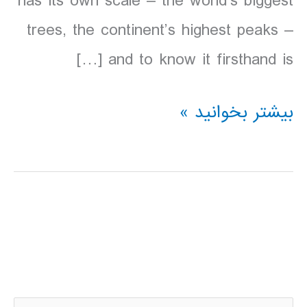
has its own scale – the world’s biggest
trees, the continent’s highest peaks –
and to know it firsthand is […]
دانلود
بیشتر بخوانید »
کتاب
Lonely
Planet
كاليفرنياي
شمالي
2016