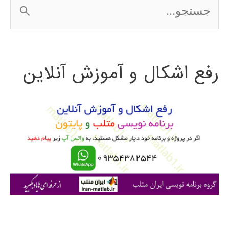
ج
س
ت
رفع اشکال و آموزش آنلاین
ج
و
ب
ر
ا
ی
: