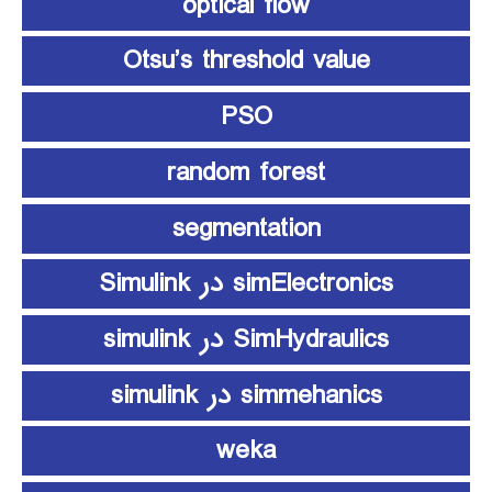
optical flow
Otsu’s threshold value
PSO
random forest
segmentation
simElectronics در Simulink
SimHydraulics در simulink
simmehanics در simulink
weka