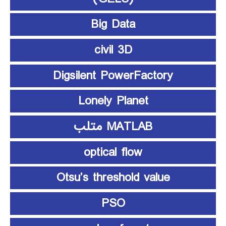
Big Data
civil 3D
Digsilent PowerFactory
Lonely Planet
MATLAB متلب
optical flow
Otsu’s threshold value
PSO