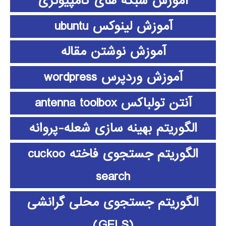
آموزش شبکه های کامپیوتری
آموزش لینوکس ubuntu
آموزش نوشتن مقاله
آموزش وردپرس wordpress
آنتن تولباکس antenna toolbox
الگوریتم بهینه سازی شعله-پروانه
الگوریتم جستجوی فاخته cuckoo
search
الگوریتم جستجوی محلی گرانشی
(GELS)