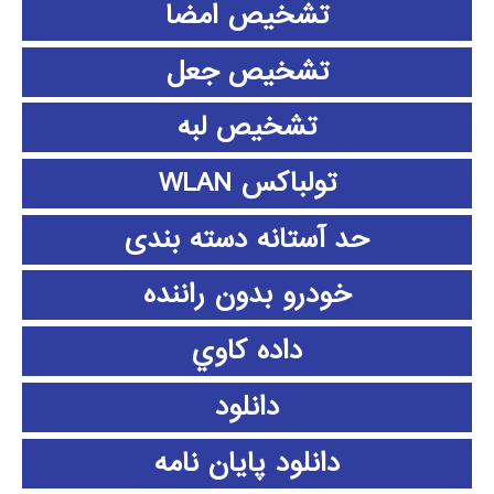
تشخیص امضا
تشخیص جعل
تشخیص لبه
تولباکس WLAN
حد آستانه دسته بندی
خودرو بدون راننده
داده كاوي
دانلود
دانلود پايان نامه