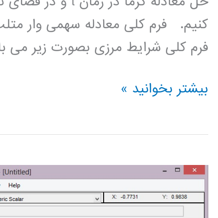
کنیم. فرم کلی معادله سھمی وار متل
فرم کلی شرایط مرزی بصورت زیر می باشد. که xl نمایانگ
اموزش
بیشتر بخوانید »
متلب_pdepe(حل
عددی
معادله
حرارت
پاره