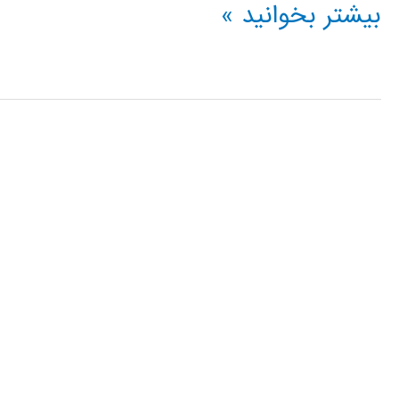
حل
بیشتر بخوانید »
معادلات
PDE
با
pdetool
متلب