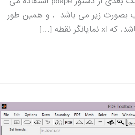
حل معادله گرما در زمان t و در فضای تک بعدی از دستور pdepe استفاده می
ب بصورت زیر می باشد . و ھمین طور
ر نقطه […]