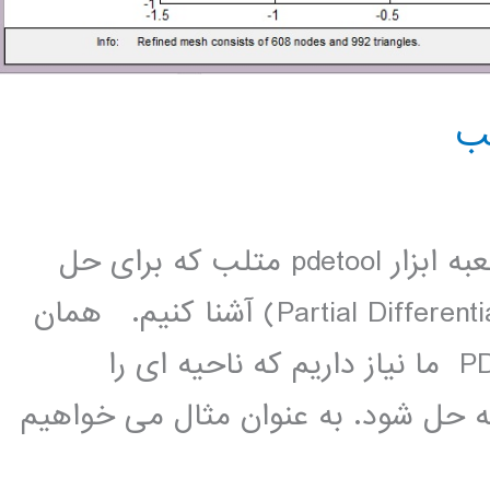
در این قسمت می خواهیم شما را با جعبه ابزار pdetool متلب که برای حل
معادلات دبفرانسیل جزیی (Partial Differential Equation) آشنا کنیم. همان
طور که می دونید برای حل معادلات PDE ما نیاز داریم که ناحیه ای را
ه حل شود. به عنوان مثال می خواهیم