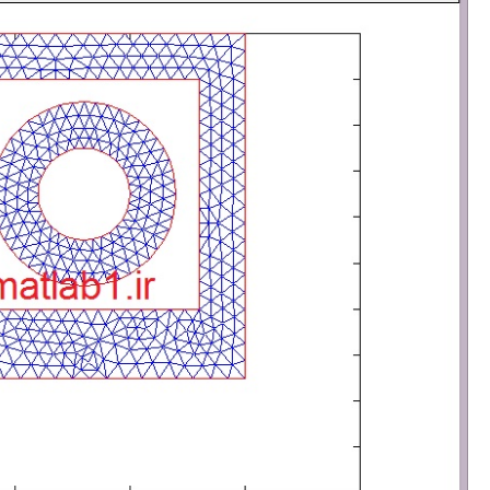
ای
وابسته
به
زمان)