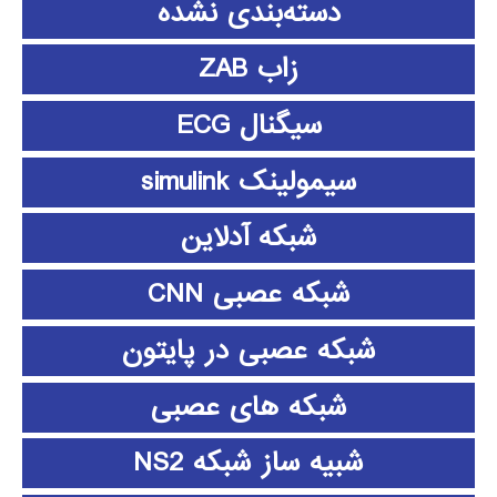
دسته‌بندی نشده
زاب ZAB
سیگنال ECG
سیمولینک simulink
شبکه آدلاین
شبکه عصبی CNN
شبکه عصبی در پایتون
شبکه های عصبی
شبیه ساز شبکه NS2