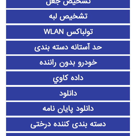
تشخیص جعل
تشخیص لبه
تولباکس WLAN
حد آستانه دسته بندی
خودرو بدون راننده
داده كاوي
دانلود
دانلود پايان نامه
دسته بندی کننده درختی