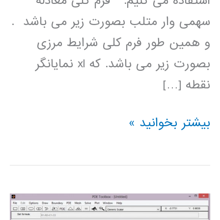
استفاده می کنیم. فرم کلی معادله
سھمی وار متلب بصورت زیر می باشد .
و ھمین طور فرم کلی شرایط مرزی
بصورت زیر می باشد. که xl نمایانگر
نقطه […]
اموزش
بیشتر بخوانید »
متلب_pdepe(حل
عددی
معادله
حرارت