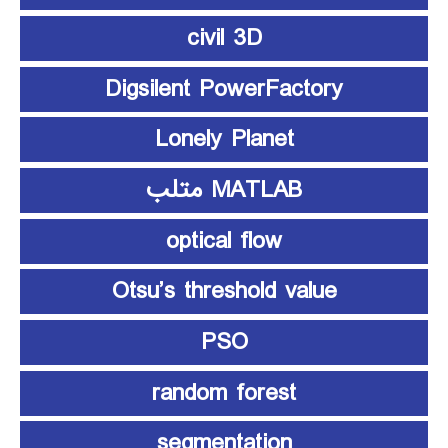
civil 3D
Digsilent PowerFactory
Lonely Planet
MATLAB متلب
optical flow
Otsu’s threshold value
PSO
random forest
segmentation