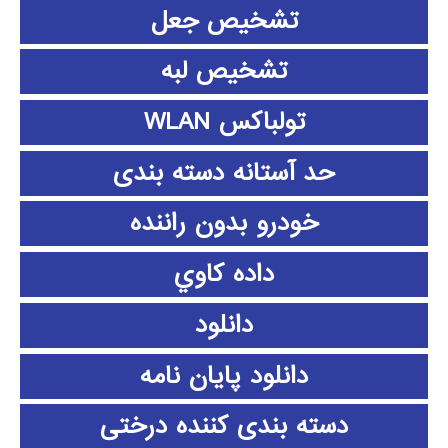
تشخیص جعل
تشخیص لبه
تولباکس WLAN
حد آستانه دسته بندی
خودرو بدون راننده
داده كاوي
دانلود
دانلود پايان نامه
دسته بندی کننده درختی