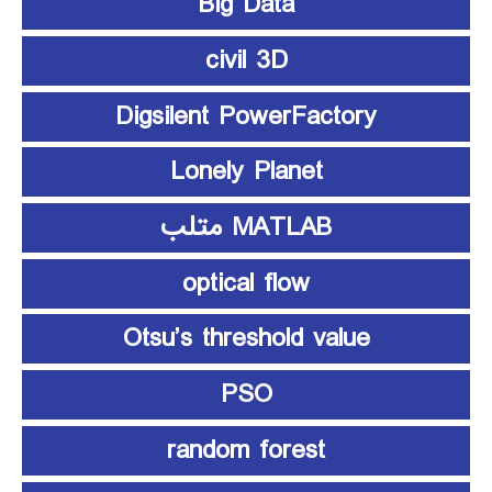
Big Data
civil 3D
Digsilent PowerFactory
Lonely Planet
MATLAB متلب
optical flow
Otsu’s threshold value
PSO
random forest