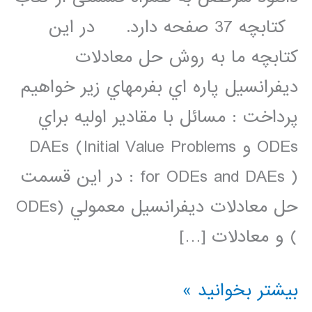
کتابچه 37 صفحه دارد. در اين
کتابچه ما به روش حل معادلات
ديفرانسيل پاره اي بفرمهاي زير خواهيم
پرداخت : مسائل با مقادير اوليه براي
ODEs و DAEs (Initial Value Problems
for ODEs and DAEs ) : در اين قسمت
حل معادلات ديفرانسيل معمولي (ODEs
) و معادلات […]
کتابچه
بیشتر بخوانید »