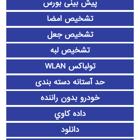
پیش بینی بورس
تشخیص امضا
تشخیص جعل
تشخیص لبه
تولباکس WLAN
حد آستانه دسته بندی
خودرو بدون راننده
داده كاوي
دانلود