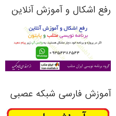
رفع اشکال و آموزش آنلاین
ج
و
ب
ر
ا
ی
:
آموزش فارسی شبکه عصبی