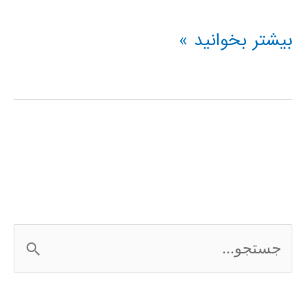
حل
بیشتر بخوانید »
معادلات
PDE
با
pdetool
متلب
ج
س
ت