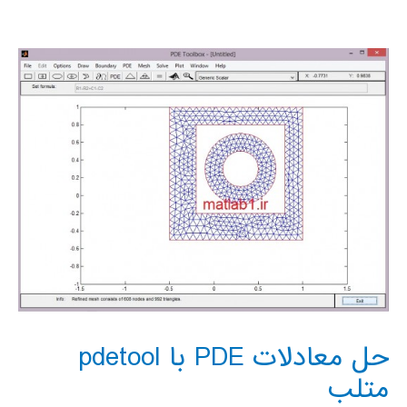
معادله
حرارت
پاره
ای
وابسته
به
زمان)
حل معادلات PDE با pdetool
متلب