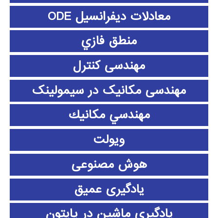
معادلات دیفرانسیل ODE
منطق فازي
مهندسی کنترل
مهندسی مکانیک در سیمولینک
مهندسي مكانيك
ویولت
هوش مصنوعی
یادگیری عمیق
یادگیری ماشین در پایتون