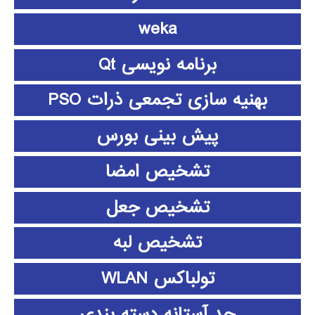
weka
برنامه نویسی Qt
بهنیه سازی تجمعی ذرات PSO
پیش بینی بورس
تشخیص امضا
تشخیص جعل
تشخیص لبه
تولباکس WLAN
حد آستانه دسته بندی