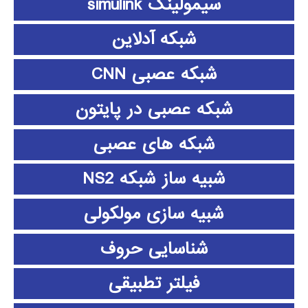
سیمولینک simulink
شبکه آدلاین
شبکه عصبی CNN
شبکه عصبی در پایتون
شبکه های عصبی
شبیه ساز شبکه NS2
شبیه سازی مولکولی
شناسایی حروف
فیلتر تطبیقی