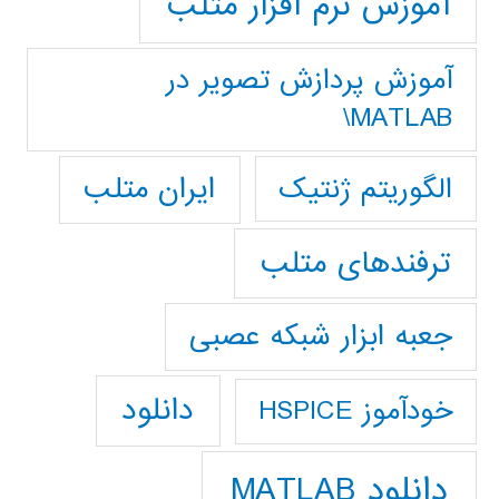
آموزش نرم افزار متلب
آموزش پردازش تصوير در
MATLAB\
ایران متلب
الگوریتم ژنتیک
ترفندهای متلب
جعبه ابزار شبکه عصبی
دانلود
خودآموز HSPICE
دانلود MATLAB