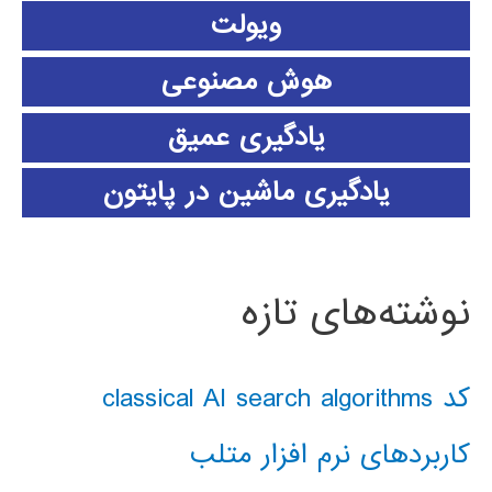
ویولت
هوش مصنوعی
یادگیری عمیق
یادگیری ماشین در پایتون
نوشته‌های تازه
کد classical AI search algorithms
کاربردهای نرم افزار متلب