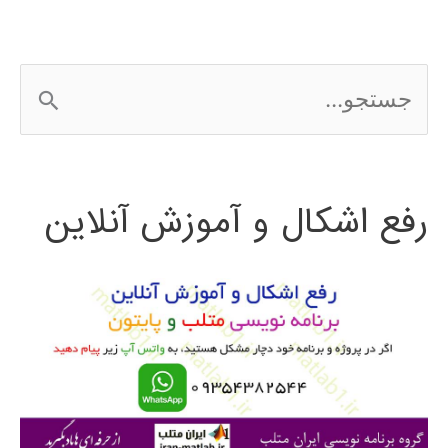
ج
س
ت
رفع اشکال و آموزش آنلاین
ج
و
ب
ر
ا
ی