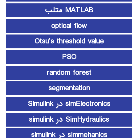
MATLAB متلب
optical flow
Otsu’s threshold value
PSO
random forest
segmentation
simElectronics در Simulink
SimHydraulics در simulink
simmehanics در simulink