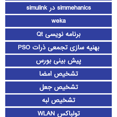
simmehanics در simulink
weka
برنامه نویسی Qt
بهنیه سازی تجمعی ذرات PSO
پیش بینی بورس
تشخیص امضا
تشخیص جعل
تشخیص لبه
تولباکس WLAN