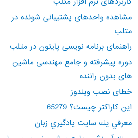
کاربردهای نرم افزار متلب
مشاهده واحدهای پشتیبانی شونده در
متلب
راهنمای برنامه نویسی پایتون در متلب
دوره پیشرفته و جامع مهندسی ماشین
های بدون راننده
خطای نصب ویندوز
این کاراکتر چیست؟ 65279
معرفي يك سايت يادگيري زبان