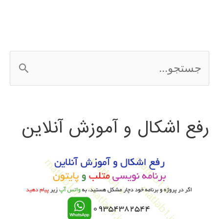
ج
س
ت
رفع اشکال و آموزش آنلاین
ج
و
ب
ر
ا