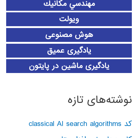
مهندسي مكانيك
ویولت
هوش مصنوعی
یادگیری عمیق
یادگیری ماشین در پایتون
نوشته‌های تازه
کد classical AI search algorithms