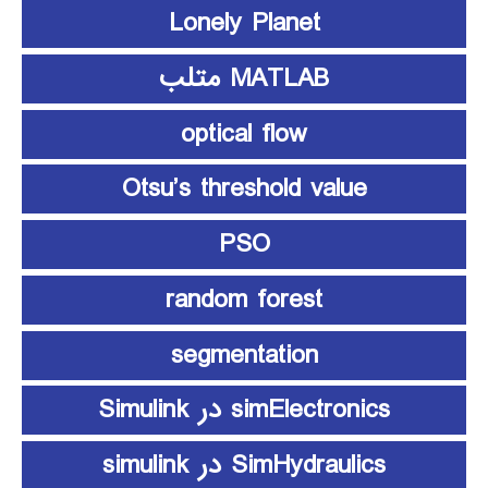
Lonely Planet
MATLAB متلب
optical flow
Otsu’s threshold value
PSO
random forest
segmentation
simElectronics در Simulink
SimHydraulics در simulink