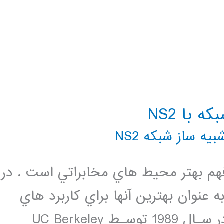
 با NS2
بیه ساز شبکه NS2
فهم بهتر محيط هاي مخابراتي است . در
ان محيط هاي گوناگون امروزه NS2 به عنوان بهترين آنها براي كاربرد هاي
حرفه اي مي باشد .اين شبيه ساز كـه در سـال 1989 توسـط UC Berkeley