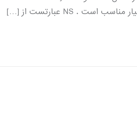
ت . NS عبارتست از […]