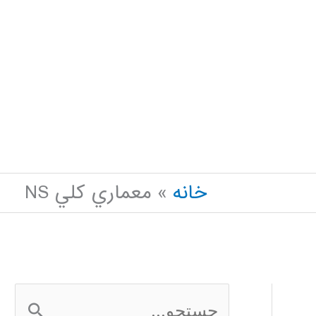
خانه
معماري كلي NS
ج