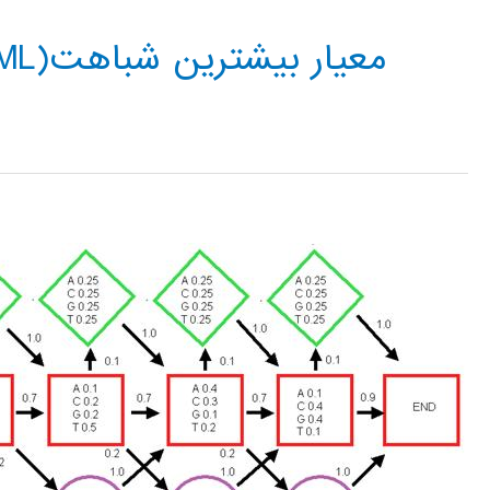
معيار بيشترين شباهت(ML)