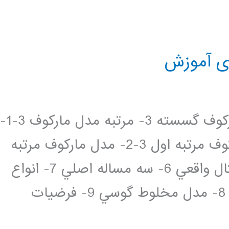
ای آموزش
فهرست مطالب 1- مقدمه 2- فرآيند مارکوف گسسته 3- مرتبه مدل مارکوف 3-1-
مدل مارکوف مرتبه صفر 3-2- مدل مارکوف مرتبه اول 3-2- مدل مارکوف مرتبه
m ام 4- مدل مخفي مارکوف 5- يک مثال واقعي 6- سه مساله اصلي 7- انواع
مدلهاي مخفي مارکوف و HMM پيوسته 8- مدل مخلوط گوسي 9- فرضيات