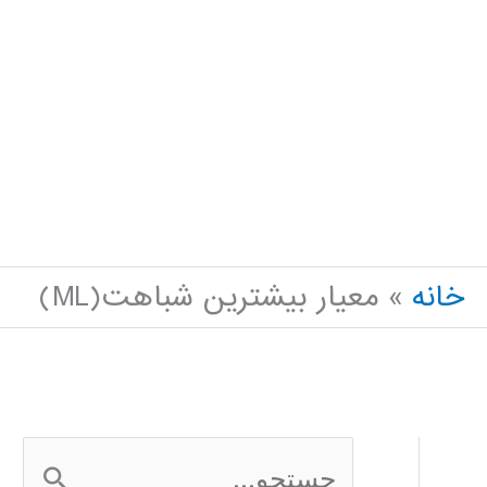
خانه
معيار بيشترين شباهت(ML)
ج