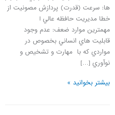
ها: سرعت (قدرت) پردازش مصونيت از
خطا مديريت حافظه عالي l
مهمترين موارد ضعف: عدم وجود
قابليت هاي انساني بخصوص در
مواردي كه با مهارت و تشخيص و
نوآوري […]
بازشناسی
بیشتر بخوانید »
اماری
الگو