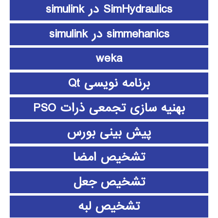
SimHydraulics در simulink
simmehanics در simulink
weka
برنامه نویسی Qt
بهنیه سازی تجمعی ذرات PSO
پیش بینی بورس
تشخیص امضا
تشخیص جعل
تشخیص لبه