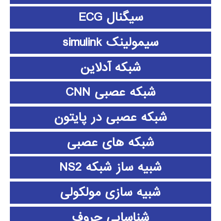
سیگنال ECG
سیمولینک simulink
شبکه آدلاین
شبکه عصبی CNN
شبکه عصبی در پایتون
شبکه های عصبی
شبیه ساز شبکه NS2
شبیه سازی مولکولی
شناسایی حروف