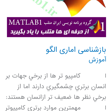
بازشناسی اماری الگو
آموزش
l كامپيو تر ها از برخي جهات بر
انسان برتري چشمگيري دارند اما از
برخي نظر ها ضعيف تر ازانسان هستند:
l مهمترين موارد برتري كامپيوتر