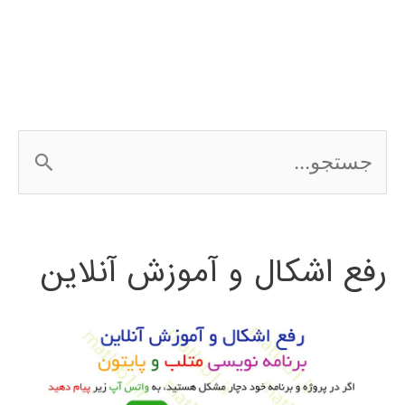
ج
س
ت
رفع اشکال و آموزش آنلاین
ج
و
ب
ر