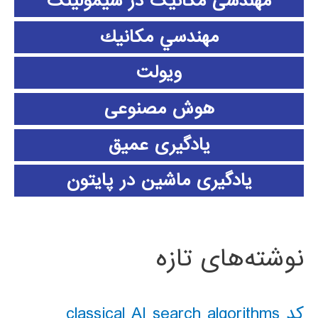
مهندسی مکانیک در سیمولینک
مهندسي مكانيك
ویولت
هوش مصنوعی
یادگیری عمیق
یادگیری ماشین در پایتون
نوشته‌های تازه
کد classical AI search algorithms