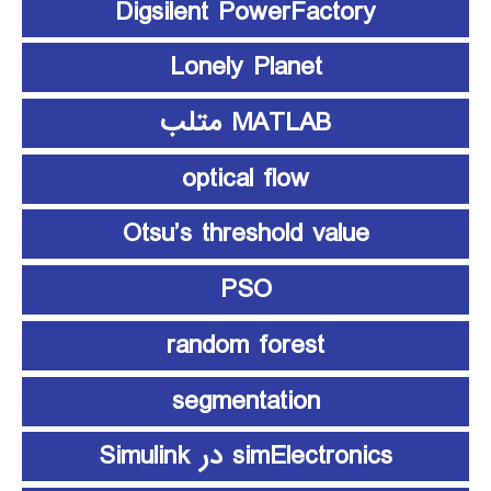
Digsilent PowerFactory
Lonely Planet
MATLAB متلب
optical flow
Otsu’s threshold value
PSO
random forest
segmentation
simElectronics در Simulink