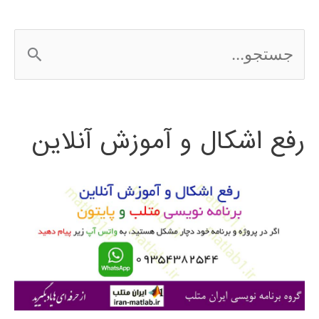
ج
س
ت
رفع اشکال و آموزش آنلاین
ج
و
ب
ر
ا
ی