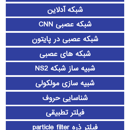
شبکه آدلاین
شبکه عصبی CNN
شبکه عصبی در پایتون
شبکه های عصبی
شبیه ساز شبکه NS2
شبیه سازی مولکولی
شناسایی حروف
فیلتر تطبیقی
فیلتر ذره particle filter