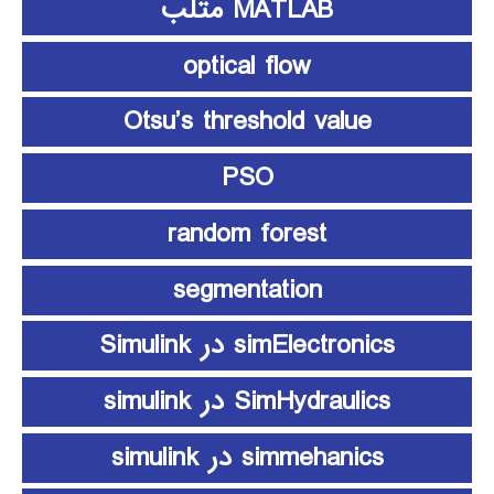
MATLAB متلب
optical flow
Otsu’s threshold value
PSO
random forest
segmentation
simElectronics در Simulink
SimHydraulics در simulink
simmehanics در simulink