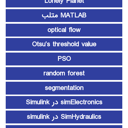
Lonely Planet
MATLAB متلب
optical flow
Otsu’s threshold value
PSO
random forest
segmentation
simElectronics در Simulink
SimHydraulics در simulink