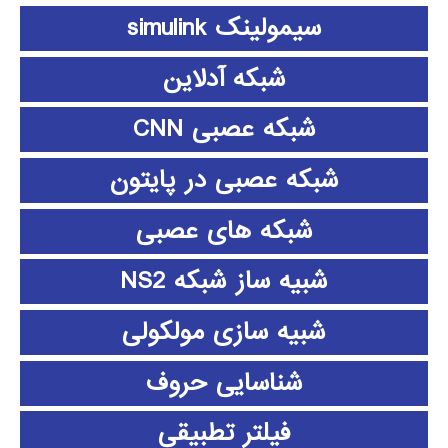
سیمولینک simulink
شبکه آدلاین
شبکه عصبی CNN
شبکه عصبی در پایتون
شبکه های عصبی
شبیه ساز شبکه NS2
شبیه سازی مولکولی
شناسایی حروف
فیلتر تطبیقی