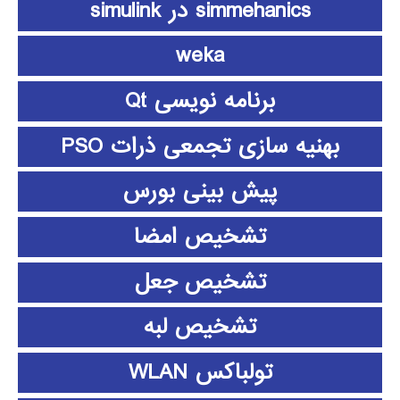
simmehanics در simulink
weka
برنامه نویسی Qt
بهنیه سازی تجمعی ذرات PSO
پیش بینی بورس
تشخیص امضا
تشخیص جعل
تشخیص لبه
تولباکس WLAN