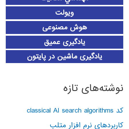
ویولت
هوش مصنوعی
یادگیری عمیق
یادگیری ماشین در پایتون
نوشته‌های تازه
کد classical AI search algorithms
کاربردهای نرم افزار متلب