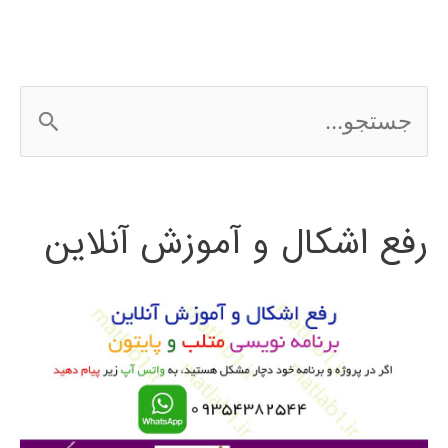
بالا
RFIC
ج
س
ت
رفع اشکال و آموزش آنلاین
ج
و
ب
ر
ا